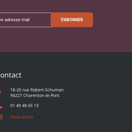
S'ABONNER
ontact
18-20 rue Robert-Schuman
94227 Charenton-le-Pont
01 40 48 65 13
Nous écrire