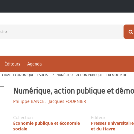
Éditeurs
Agenda
CHAMP ÉCONOMIQUE ET SOCIAL
NUMÉRIQUE, ACTION PUBLIQUE ET DÉMOCRATIE
Numérique, action publique et démo
Philippe BANCE,
Jacques FOURNIER
Collection
Editeur
Économie publique et économie
Presses universitair
sociale
et du Havre