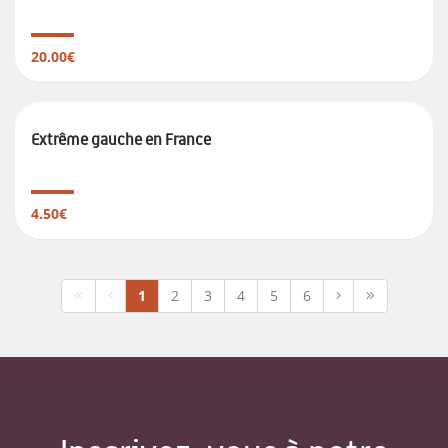
20.00€
Extrême gauche en France
4.50€
1
2
3
4
5
6