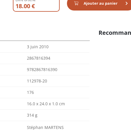
Ajouter au panier
18.00 €
Recomman
3 juin 2010
2867816394
9782867816390
112978-20
176
16.0 x 24.0 x 1.0 cm
314 g
Stéphan MARTENS