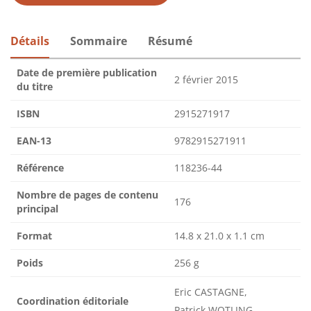
Détails
Sommaire
Résumé
Date de première publication
2 février 2015
du titre
ISBN
2915271917
EAN-13
9782915271911
Référence
118236-44
Nombre de pages de contenu
176
principal
Format
14.8 x 21.0 x 1.1 cm
Poids
256 g
Eric CASTAGNE,
Coordination éditoriale
Patrick WOTLING