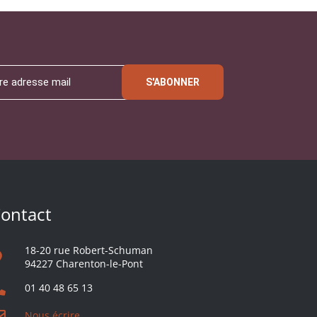
S'ABONNER
ontact
18-20 rue Robert-Schuman
94227 Charenton-le-Pont
01 40 48 65 13
Nous écrire