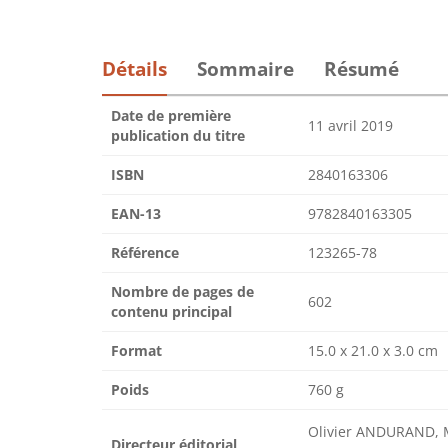
Détails
Sommaire
Résumé
Date de première
11 avril 2019
publication du titre
ISBN
2840163306
EAN-13
9782840163305
Référence
123265-78
Nombre de pages de
602
contenu principal
Format
15.0 x 21.0 x 3.0 cm
Poids
760 g
Olivier ANDURAND, 
Directeur éditorial