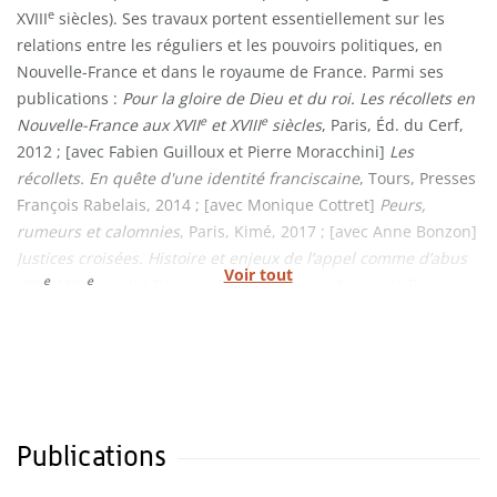
e
XVIII
siècles). Ses travaux portent essentiellement sur les
relations entre les réguliers et les pouvoirs politiques, en
Nouvelle-France et dans le royaume de France. Parmi ses
publications :
Pour la gloire de Dieu et du roi. Les récollets en
e
e
Nouvelle-France aux XVII
et XVIII
siècles
, Paris, Éd. du Cerf,
2012 ; [avec Fabien Guilloux et Pierre Moracchini]
Les
récollets. En quête d'une identité franciscaine
, Tours, Presses
François Rabelais, 2014 ; [avec Monique Cottret]
Peurs,
rumeurs et calomnies
, Paris, Kimé, 2017 ; [avec Anne Bonzon]
Justices croisées. Histoire et enjeux de l’appel comme d’abus
Voir tout
e
e
(XIV
-XVIII
siècle)
, Rennes, Presses universitaires de Rennes,
2021.
Publications