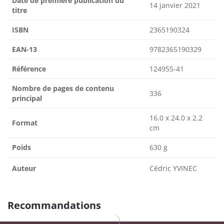
Date de première publication du
14 janvier 2021
titre
ISBN
2365190324
EAN-13
9782365190329
Référence
124955-41
Nombre de pages de contenu
336
principal
16.0 x 24.0 x 2.2
Format
cm
Poids
630 g
Auteur
Cédric YVINEC
Recommandations