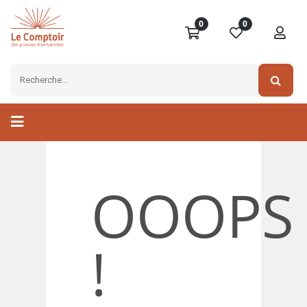
0
0
OOOPS
!