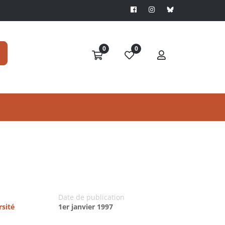
0
0
Date de publication
rsité
1er janvier 1997