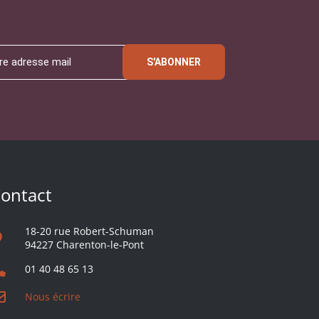
S'ABONNER
ontact
18-20 rue Robert-Schuman
94227 Charenton-le-Pont
01 40 48 65 13
Nous écrire