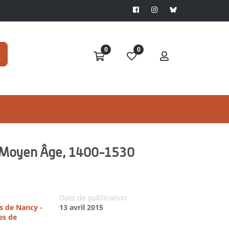
0
0
 du Moyen Âge, 1400-1530
Date de publication
es de Nancy -
13 avril 2015
es de