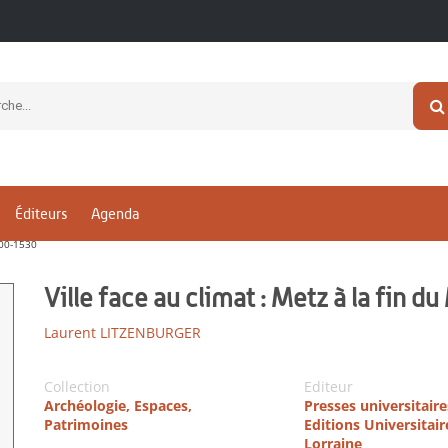
Éditeurs
Agenda
00-1530
Ville face au climat : Metz à la fin
Laurent LITZENBURGER
Collection
Editeur
Archéologie, Espaces,
Presses universitair
Patrimoines
Editions Universitair
Lorraine