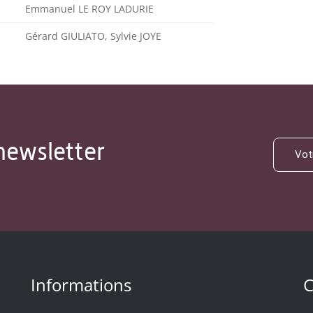
Emmanuel LE ROY LADURIE
Gérard GIULIATO, Sylvie JOYE
newsletter
Informations
C