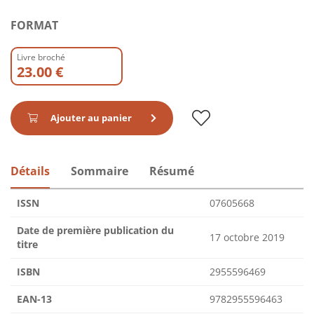
FORMAT
Livre broché
23.00 €
Ajouter au panier
Détails
Sommaire
Résumé
ISSN
07605668
Date de première publication du
17 octobre 2019
titre
ISBN
2955596469
EAN-13
9782955596463