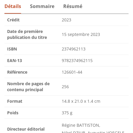
Détails
Sommaire
Résumé
Crédit
2023
Date de première
15 septembre 2023
publication du titre
ISBN
2374962113
EAN-13
9782374962115
Référence
126601-44
Nombre de pages de
256
contenu principal
Format
14.8 x 21.0 x 1.4 cm
Poids
375 g
Régine BATTISTON,
Directeur éditorial
Nikol DZIUB, Augustin VOEGELE