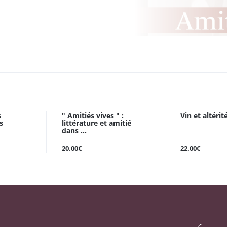
s
" Amitiés vives " :
Vin et altérit
s
littérature et amitié
dans ...
20.00€
22.00€