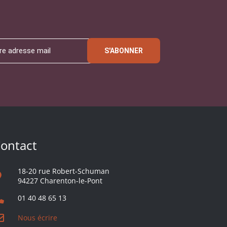
S'ABONNER
ontact
18-20 rue Robert-Schuman
94227 Charenton-le-Pont
01 40 48 65 13
Nous écrire