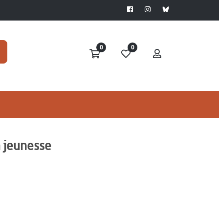
0
0
a jeunesse