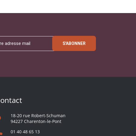
S'ABONNER
ontact
18-20 rue Robert-Schuman
94227 Charenton-le-Pont
01 40 48 65 13