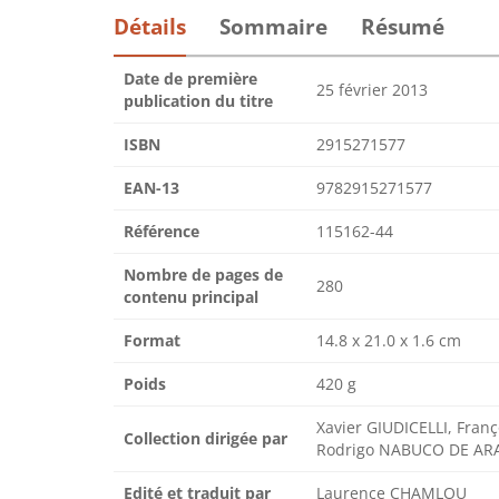
Détails
Sommaire
Résumé
Date de première
25 février 2013
publication du titre
ISBN
2915271577
EAN-13
9782915271577
Référence
115162-44
Nombre de pages de
280
contenu principal
Format
14.8 x 21.0 x 1.6 cm
Poids
420 g
Xavier GIUDICELLI, Fran
Collection dirigée par
Rodrigo NABUCO DE AR
Edité et traduit par
Laurence CHAMLOU