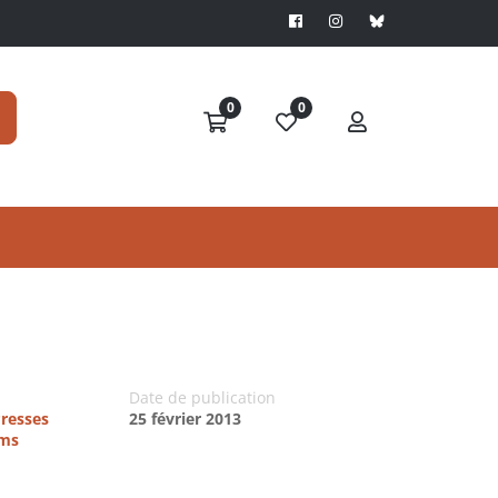
0
0
Date de publication
Presses
25 février 2013
ims