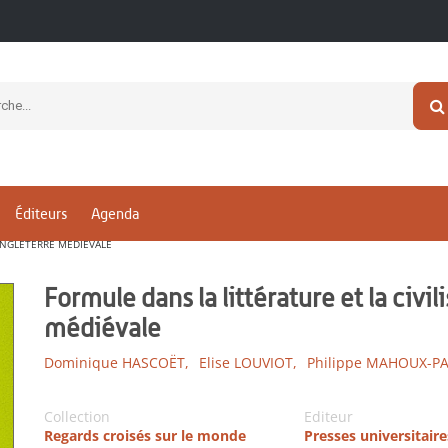
Éditeurs
Agenda
'ANGLETERRE MÉDIÉVALE
Formule dans la littérature et la civil
médiévale
Dominique HASCOËT,
Elise LOUVIOT,
Philippe MAHOUX-PA
Collection
Editeur
Regards croisés sur le monde
Presses universitair