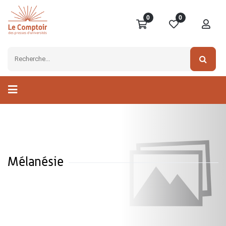
0
0
Mélanésie