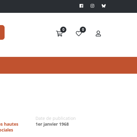
0
0
Date de publication
es hautes
1er janvier 1968
ociales