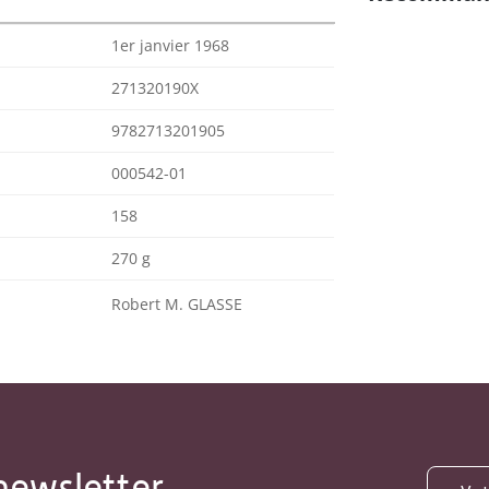
1er janvier 1968
271320190X
9782713201905
000542-01
158
270 g
Robert M. GLASSE
newsletter