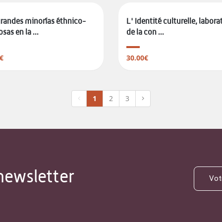
randes minorías éthnico-
L' Identité culturelle, labora
osas en la ...
de la con ...
€
30.00€
1
2
3
newsletter