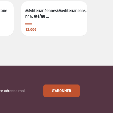
toire
Méditerranéennes/Mediterraneans,
n° 6, été/au ...
12.00€
S'ABONNER