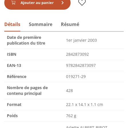
Ajouter au panier
Détails
Sommaire
Résumé
Date de première
1er janvier 2003
publication du titre
ISBN
2842873092
EAN-13
9782842873097
Référence
019271-29
Nombre de pages de
428
contenu principal
Format
22.1 x 14.1 x 1.1 cm
Poids
762 g
Arlette ALBERT-BIROT,