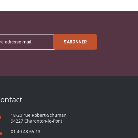
S'ABONNER
ontact
18-20 rue Robert-Schuman
94227 Charenton-le-Pont
01 40 48 65 13