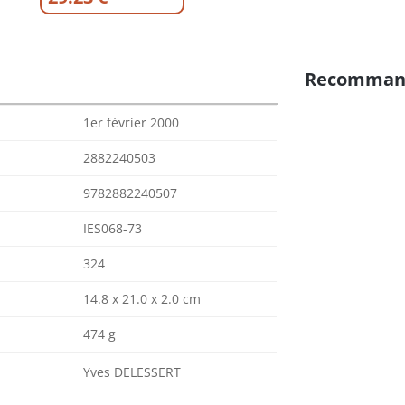
Recomman
1er février 2000
2882240503
9782882240507
IES068-73
324
14.8 x 21.0 x 2.0 cm
474 g
Yves DELESSERT