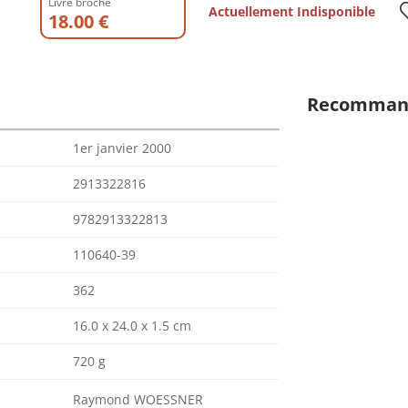
Livre broché
Actuellement Indisponible
18.00 €
Recomman
1er janvier 2000
2913322816
9782913322813
110640-39
362
16.0 x 24.0 x 1.5 cm
720 g
Raymond WOESSNER