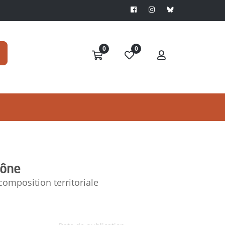
0
0
hône
omposition territoriale