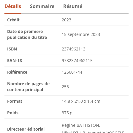
Détails
Sommaire
Résumé
Crédit
2023
Date de première
15 septembre 2023
publication du titre
ISBN
2374962113
EAN-13
9782374962115
Référence
126601-44
Nombre de pages de
256
contenu principal
Format
14.8 x 21.0 x 1.4 cm
Poids
375 g
Régine BATTISTON,
Directeur éditorial
Nikol DZIUB, Augustin VOEGELE