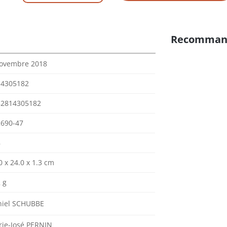
Recomman
novembre 2018
14305182
82814305182
690-47
8
0 x 24.0 x 1.3 cm
 g
niel SCHUBBE
ie-José PERNIN