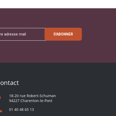
S'ABONNER
ontact
18-20 rue Robert-Schuman
94227 Charenton-le-Pont
01 40 48 65 13