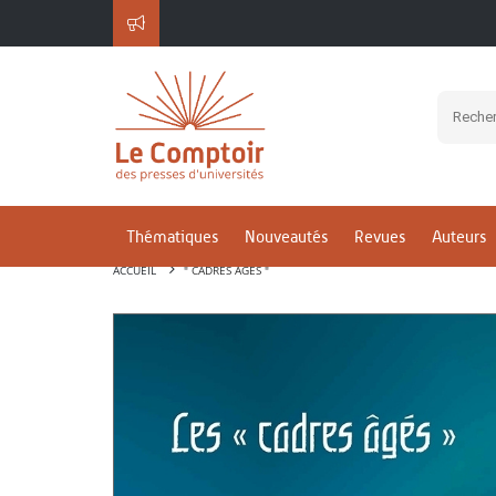
Thématiques
Nouveautés
Revues
Auteurs
ACCUEIL
" CADRES ÂGÉS "