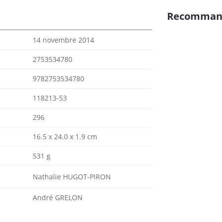
Recomman
14 novembre 2014
2753534780
9782753534780
118213-53
296
16.5 x 24.0 x 1.9 cm
531 g
Nathalie HUGOT-PIRON
André GRELON