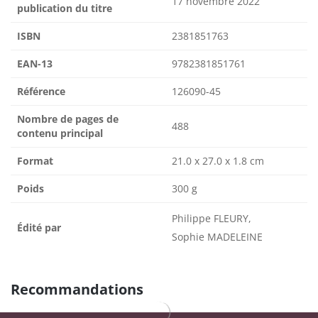
17 novembre 2022
publication du titre
ISBN
2381851763
EAN-13
9782381851761
Référence
126090-45
Nombre de pages de
488
contenu principal
Format
21.0 x 27.0 x 1.8 cm
Poids
300 g
Philippe FLEURY,
Édité par
Sophie MADELEINE
Recommandations