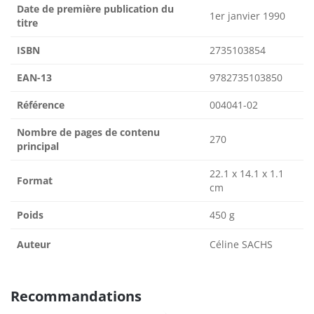
Date de première publication du
1er janvier 1990
titre
ISBN
2735103854
EAN-13
9782735103850
Référence
004041-02
Nombre de pages de contenu
270
principal
22.1 x 14.1 x 1.1
Format
cm
Poids
450 g
Auteur
Céline SACHS
Recommandations