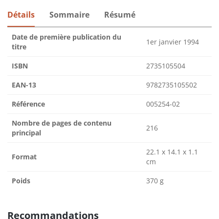
Détails
Sommaire
Résumé
Date de première publication du
1er janvier 1994
titre
ISBN
2735105504
EAN-13
9782735105502
Référence
005254-02
Nombre de pages de contenu
216
principal
22.1 x 14.1 x 1.1
Format
cm
Poids
370 g
Recommandations