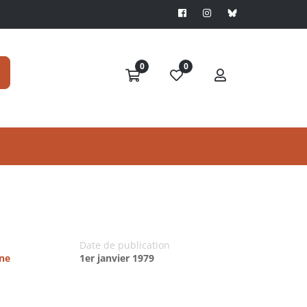
0
0
Date de publication
ine
1er janvier 1979