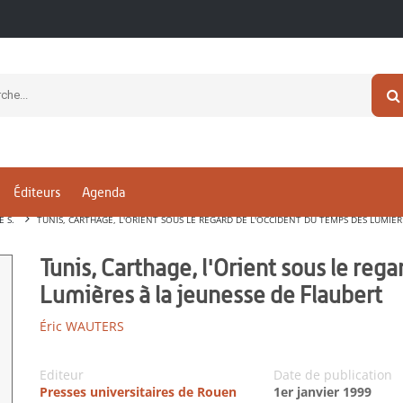
Éditeurs
Agenda
E S.
TUNIS, CARTHAGE, L'ORIENT SOUS LE REGARD DE L'OCCIDENT DU TEMPS DES LUMIÈR
Tunis, Carthage, l'Orient sous le reg
Lumières à la jeunesse de Flaubert
Éric WAUTERS
Editeur
Date de publication
Presses universitaires de Rouen
1er janvier 1999