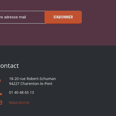
S'ABONNER
ontact
18-20 rue Robert-Schuman
94227 Charenton-le-Pont
01 40 48 65 13
Nous écrire