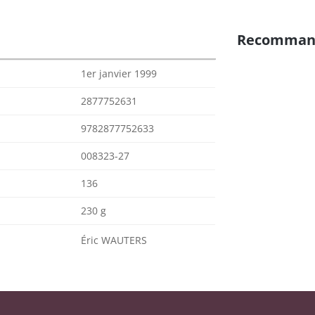
Recomman
1er janvier 1999
2877752631
9782877752633
008323-27
136
230 g
Éric WAUTERS