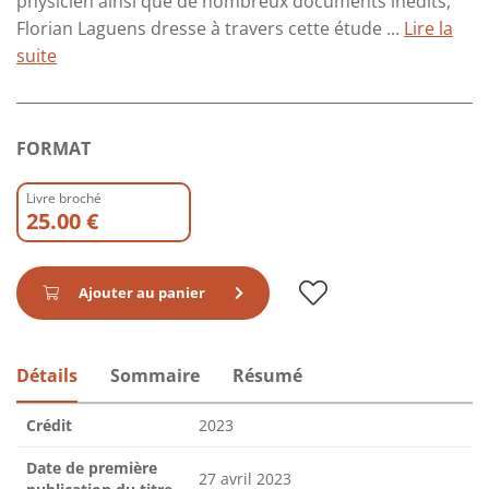
physicien ainsi que de nombreux documents inédits,
Florian Laguens dresse à travers cette étude ...
Lire la
suite
FORMAT
Livre broché
25.00 €
Ajouter au panier
Détails
Sommaire
Résumé
Crédit
2023
Date de première
27 avril 2023