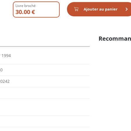
Livre broché
Ajouter au panier
30.00 €
Recomman
r 1994
40
10242