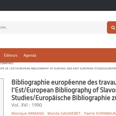
Éditeurs
Agenda
IOGRAPHIES
UROPE DE L'EST/EUROPEAN BIBLIOGRAPHY OF SLAVONIC AND EAST EUROPEAN STUDIES/EUROP
Bibliographie européenne des travau
l'Est/European Bibliography of Slav
Studies/Europäische Bibliographie 
Vol. XVI : 1990
Monique ARMAND,
Wanda GAIGNEBET,
Paerle KORNBAU