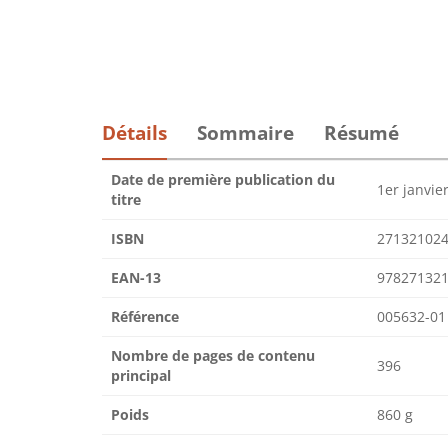
Détails
Sommaire
Résumé
Date de première publication du
1er janvie
titre
ISBN
27132102
EAN-13
97827132
Référence
005632-01
Nombre de pages de contenu
396
principal
Poids
860 g