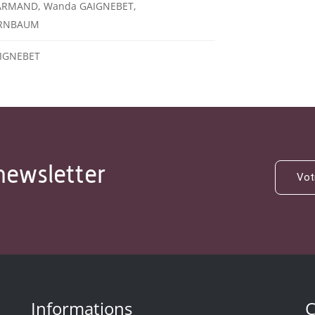
ARMAND, Wanda GAIGNEBET,
ORNBAUM
IGNEBET
newsletter
Informations
C