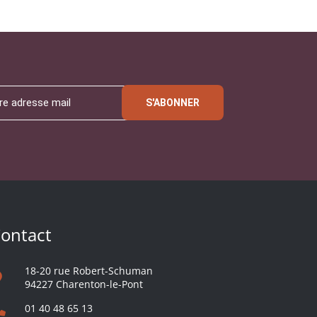
S'ABONNER
ontact
18-20 rue Robert-Schuman
94227 Charenton-le-Pont
01 40 48 65 13