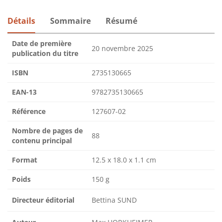
Détails
Sommaire
Résumé
Date de première
20 novembre 2025
publication du titre
ISBN
2735130665
EAN-13
9782735130665
Référence
127607-02
Nombre de pages de
88
contenu principal
Format
12.5 x 18.0 x 1.1 cm
Poids
150 g
Directeur éditorial
Bettina SUND