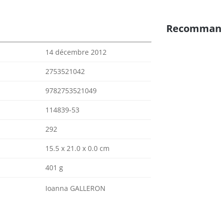
Recomman
14 décembre 2012
2753521042
9782753521049
114839-53
292
15.5 x 21.0 x 0.0 cm
401 g
Ioanna GALLERON