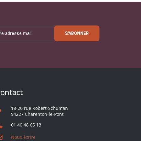
S'ABONNER
ontact
18-20 rue Robert-Schuman
94227 Charenton-le-Pont
01 40 48 65 13
Nous écrire