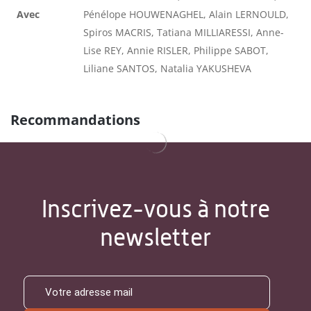
Avec
Pénélope HOUWENAGHEL, Alain LERNOULD,
Spiros MACRIS, Tatiana MILLIARESSI, Anne-
Lise REY, Annie RISLER, Philippe SABOT,
Liliane SANTOS, Natalia YAKUSHEVA
Recommandations
Inscrivez-vous à notre
newsletter