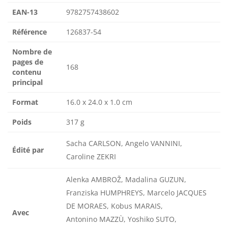
EAN-13
9782757438602
Référence
126837-54
Nombre de
pages de
168
contenu
principal
Format
16.0 x 24.0 x 1.0 cm
Poids
317 g
Sacha CARLSON, Angelo VANNINI,
Édité par
Caroline ZEKRI
Alenka AMBROŽ, Madalina GUZUN,
Franziska HUMPHREYS, Marcelo JACQUES
DE MORAES, Kobus MARAIS,
Avec
Antonino MAZZÙ, Yoshiko SUTO,