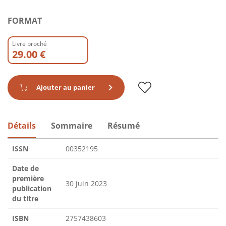
FORMAT
Livre broché
29.00 €
Ajouter au panier
Détails
Sommaire
Résumé
ISSN
00352195
Date de
première
30 juin 2023
publication
du titre
ISBN
2757438603