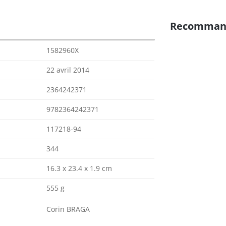
Recomman
1582960X
22 avril 2014
2364242371
9782364242371
117218-94
344
16.3 x 23.4 x 1.9 cm
555 g
Corin BRAGA