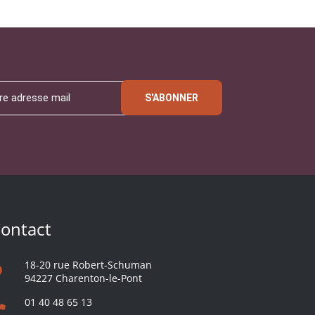
S'ABONNER
ontact
18-20 rue Robert-Schuman
94227 Charenton-le-Pont
01 40 48 65 13