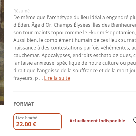
Résumé
De même que l'archétype du lieu idéal a engendré plus
d'Éden, Âge d'Or, Champs Élysées, Îles des Bienheureux
son tour maints topoï comme le Ekur mésopotamien, le 
Aussi bien, le complément humain de ces lieux surnatu
naissance à des contestations parfois véhémentes, aux
cauchemar. Apocalypses, endroits eschatologiques, co
fantaisie anxieuse, spécifique de notre culture ou pe
dirait que l'angoisse de la souffrance et de la mort j
frayeurs, p ...
Lire la suite
FORMAT
Livre broché
Actuellement Indisponible
22.00 €