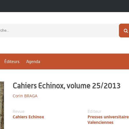
Éditeurs
Agenda
Cahiers Echinox, volume 25/2013
Corin BRAGA
Revue
Editeur
Cahiers Echinox
Presses universitaire
Valenciennes