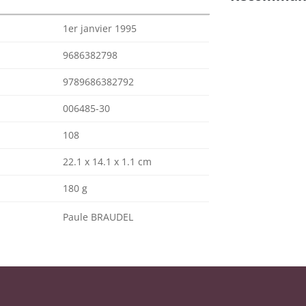
1er janvier 1995
9686382798
9789686382792
006485-30
108
22.1 x 14.1 x 1.1 cm
180 g
Paule BRAUDEL