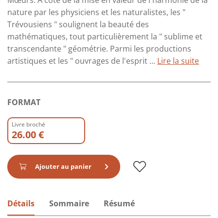
Mœurs. À côté de la mise en valeur de l'harmonie de la
nature par les physiciens et les naturalistes, les "
Trévousiens " soulignent la beauté des
mathématiques, tout particulièrement la " sublime et
transcendante " géométrie. Parmi les productions
artistiques et les " ouvrages de l'esprit ...
Lire la suite
FORMAT
Livre broché
26.00 €
Ajouter au panier
Détails
Sommaire
Résumé