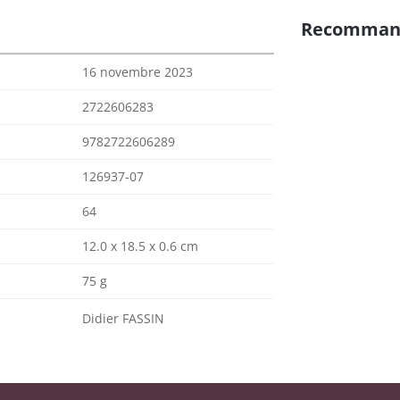
Recomman
16 novembre 2023
2722606283
9782722606289
126937-07
64
12.0 x 18.5 x 0.6 cm
75 g
Didier FASSIN