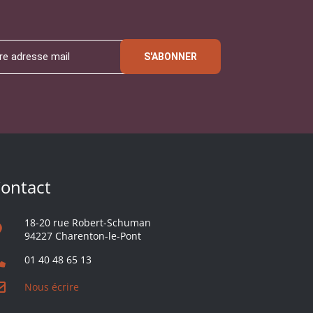
S'ABONNER
ontact
18-20 rue Robert-Schuman
94227 Charenton-le-Pont
01 40 48 65 13
Nous écrire