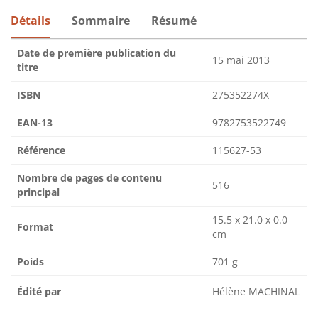
Détails
Sommaire
Résumé
Date de première publication du
15 mai 2013
titre
ISBN
275352274X
EAN-13
9782753522749
Référence
115627-53
Nombre de pages de contenu
516
principal
15.5 x 21.0 x 0.0
Format
cm
Poids
701 g
Édité par
Hélène MACHINAL