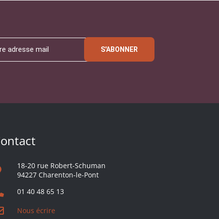
S'ABONNER
ontact
18-20 rue Robert-Schuman
94227 Charenton-le-Pont
01 40 48 65 13
Nous écrire