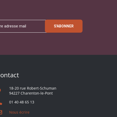
S'ABONNER
ontact
18-20 rue Robert-Schuman
94227 Charenton-le-Pont
01 40 48 65 13
Nous écrire