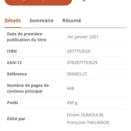
Détails
Sommaire
Résumé
Date de première
1er janvier 2001
publication du titre
ISBN
2877753026
EAN-13
9782877753029
Référence
009083-27
Nombre de pages de
448
contenu principal
Poids
950 g
Olivier DUMOULIN,
Édité par
Françoise THELAMON