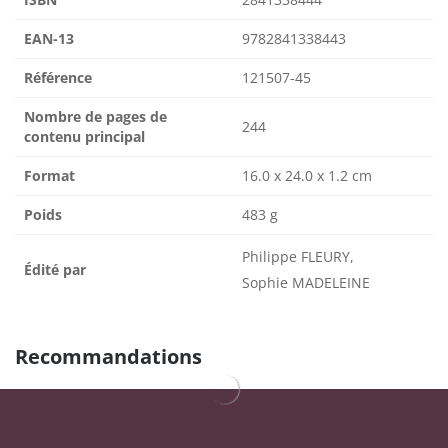
EAN-13
9782841338443
Référence
121507-45
Nombre de pages de
244
contenu principal
Format
16.0 x 24.0 x 1.2 cm
Poids
483 g
Philippe FLEURY,
Édité par
Sophie MADELEINE
Recommandations