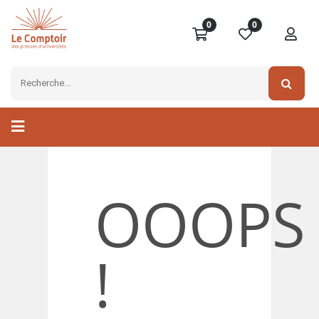
0
0
OOOPS
!